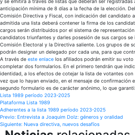
y se emitirá a través de listas que deberán ser registradas
anticipación mínima de 8 días a la fecha de la elección. D
Comisión Directiva y Fiscal, con indicación del candidato a
admitida una lista deberá contener la firma de los candida
cargos serán distribuidos por el sistema de representación
candidatos triunfantes y darles posesión de sus cargos se 
Comisión Electoral y la Directiva saliente. Los grupos de s
podrán designar un delegado por cada una, para que controle
A través de
este enlace
los afiliados podrán emitir su voto
completar dos formularios. En el primero tendrán que indi
identidad, a los efectos de cotejar la lista de votantes con
vez que lo hayan enviado, en el mensaje de confirmación 
segundo formulario es de carácter anónimo, lo que garanti
Lista 1989 período 2023-2025
Plataforma Lista 1989
Adherentes a la lista 1989 período 2023-2025
Navegación
Previo:
Entrevista a Joaquim Dolz: géneros y oralidad
Siguiente:
Nueva directiva, nuevos desafíos
de
Noticias
relacionadas