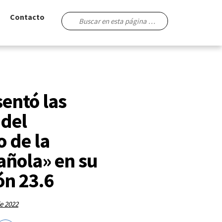
Contacto
entó las
del
o de la
añola» en su
ón 23.6
e 2022