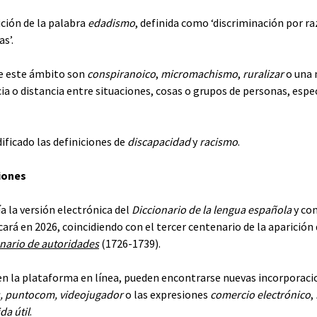
ción de la palabra
e
dadismo
, definida como ‘discriminación por r
s’.
de este ámbito son
conspiranoico
,
micromachismo
,
ruralizar
o una 
ia o distancia entre situaciones, cosas o grupos de personas, espe
ficado las definiciones de
discapacidad
y
racismo
.
iones
ía la versión electrónica del
Diccionario de la lengua española
y con
icará en 2026, coincidiendo con el tercer centenario de la aparición
nario de autoridades
(1726-1739).
 en la plataforma en línea, pueden encontrarse nuevas incorporaci
, puntocom,
videojugador
o las expresiones
comercio electrónico
,
ida útil
.