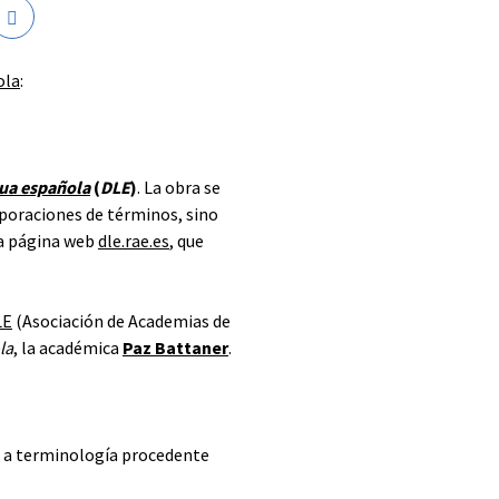
ola
:
gua española
(
DLE
)
. La obra se
rporaciones de términos, sino
la página web
dle.rae.es
, que
LE
(Asociación de Academias de
la
, la académica
Paz Battaner
.
s a terminología procedente