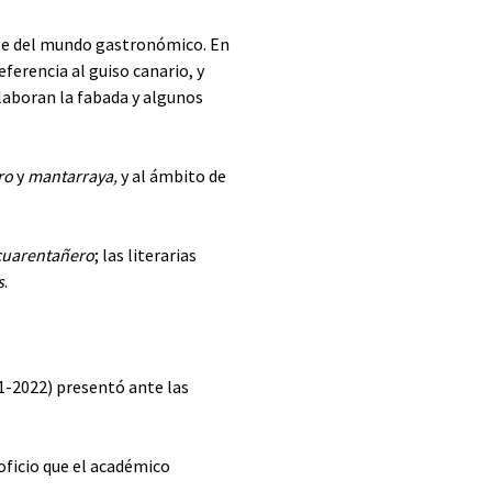
te del mundo gastronómico. En
referencia al guiso canario, y
laboran la fabada y algunos
ro
y
mantarraya,
y al ámbito de
cuarentañero
; las literarias
s
.
-2022) presentó ante las
 oficio que el académico