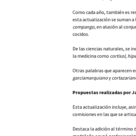
Como cada año, también es re
esta actualización se suman a 
compango
, en alusión al con
cocidos.
De las ciencias naturales, se 
la medicina como
cortisol
,
hip
Otras palabras que aparecen e
garciamarquiano
y
cortazarian
Propuestas realizadas por Ja
Esta actualización incluye, as
comisiones en las que se artic
Destaca la adición al término
t