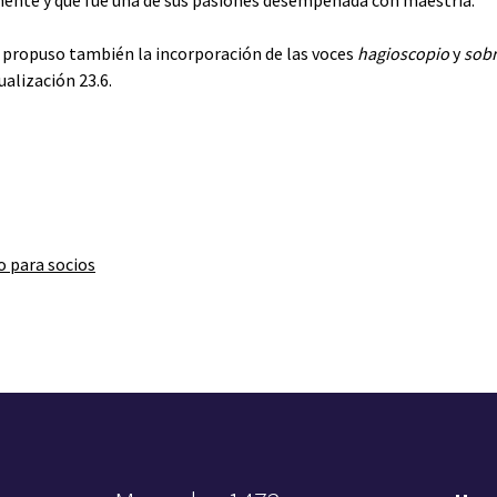
ente y que fue una de sus pasiones desempeñada con maestría.
propuso también la incorporación de las voces
hagioscopio
y
sobr
ualización 23.6.
o para socios