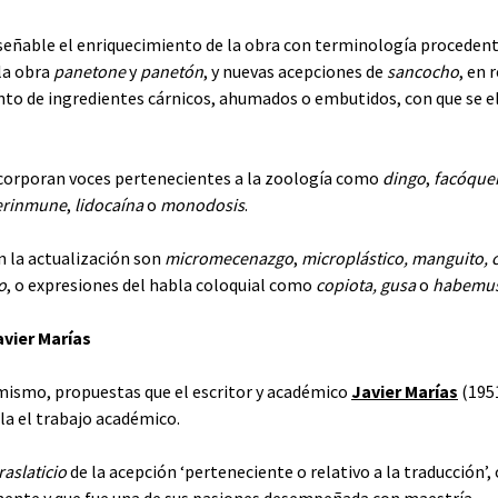
señable el enriquecimiento de la obra con terminología proceden
la obra
panetone
y
panetón
, y nuevas acepciones de
sancocho
, en 
junto de ingredientes cárnicos, ahumados o embutidos, con que se e
incorporan voces pertenecientes a la zoología como
dingo
,
facóque
erinmune
,
lidocaína
o
monodosis
.
n la actualización son
micromecenazgo
,
microplástico, manguito, 
o
, o expresiones del habla coloquial como
copiota, gusa
o
habemu
vier Marías
imismo, propuestas que el escritor y académico
Javier Marías
(1951
ula el trabajo académico.
raslaticio
de la acepción ‘perteneciente o relativo a la traducción’,